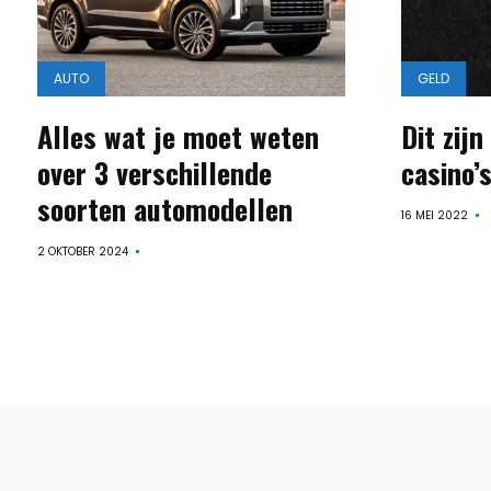
AUTO
GELD
Alles wat je moet weten
Dit zijn
over 3 verschillende
casino
soorten automodellen
16 MEI 2022
2 OKTOBER 2024