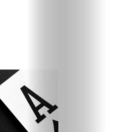
Home
Auto
Geld