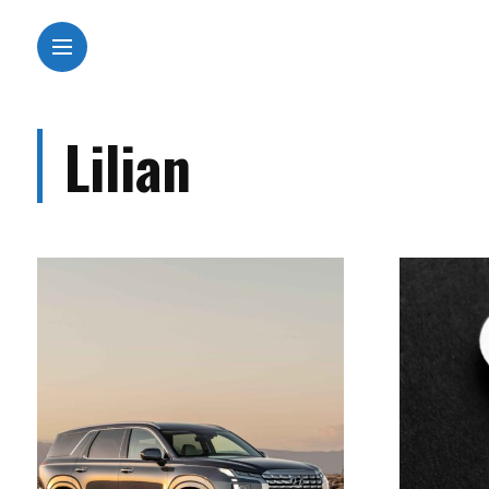
Lilian