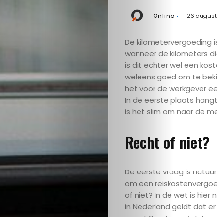
Onlino
26 august
De kilometervergoeding is
wanneer de kilometers di
is dit echter wel een koste
weleens goed om te bekijke
het voor de werkgever ee
In de eerste plaats hangt
is het slim om naar de me
Recht of niet?
De eerste vraag is natuur
om een reiskostenvergoedi
of niet? In de wet is hie
in Nederland geldt dat e