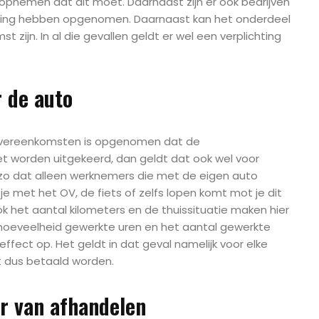
 opnemen dat dit moet. Daarnaast zijn er ook bedrijven
geling hebben opgenomen. Daarnaast kan het onderdeel
 zijn. In al die gevallen geldt er wel een verplichting
r de auto
overeenkomsten is opgenomen dat de
 worden uitgekeerd, dan geldt dat ook wel voor
t zo dat alleen werknemers die met de eigen auto
 je met het OV, de fiets of zelfs lopen komt mot je dit
ok het aantal kilometers en de thuissituatie maken hier
e hoeveelheid gewerkte uren en het aantal gewerkte
fect op. Het geldt in dat geval namelijk voor elke
t dus betaald worden.
er van afhandelen