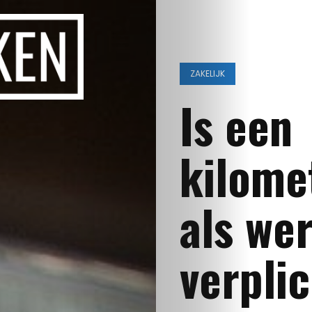
ZAKELIJK
Is een
kilome
als we
verpli