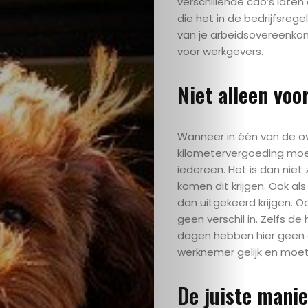
verschillende cao’s laten
die het in de bedrijfsre
van je arbeidsovereenkomst
voor werkgevers.
Home
Niet alleen voo
Auto
Wanneer in één van de 
Geld
kilometervergoeding moet
iedereen. Het is dan nie
Zakelijk
komen dit krijgen. Ook als
dan uitgekeerd krijgen. O
Over
geen verschil in. Zelfs d
dagen hebben hier geen ef
ons
werknemer gelijk en moe
Contact
De juiste mani