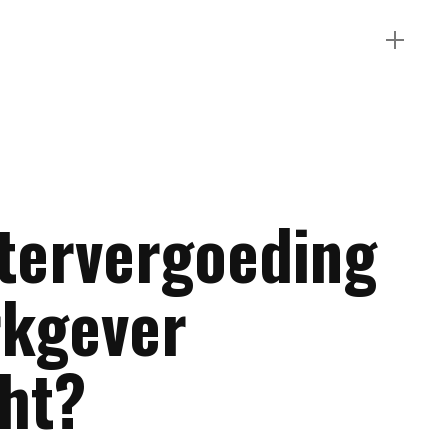
tervergoeding
rkgever
cht?