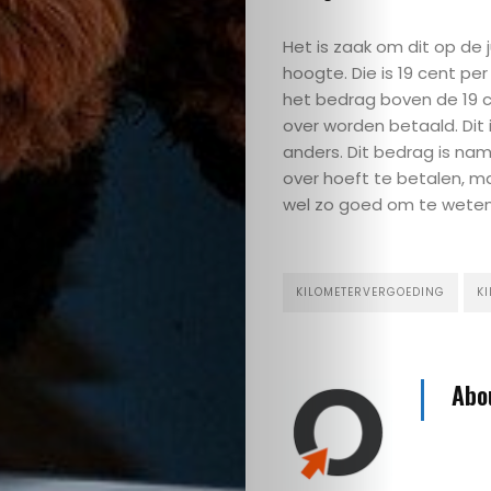
Het is zaak om dit op de j
Search
hoogte. Die is 19 cent per
het bedrag boven de 19 c
over worden betaald. Dit i
anders. Dit bedrag is name
over hoeft te betalen, ma
wel zo goed om te weten
KILOMETERVERGOEDING
K
Abo